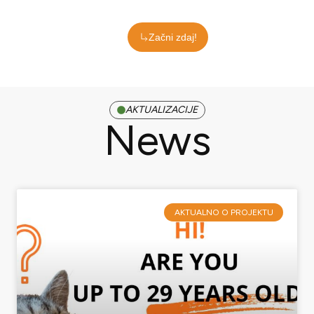
Začni zdaj!
AKTUALIZACIJE
News
Page
Page
AKTUALNO O PROJEKTU