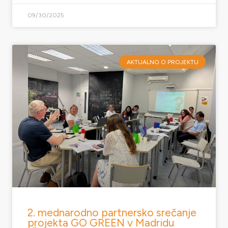
09/30/2025
AKTUALNO O PROJEKTU
2. mednarodno partnersko srečanje
projekta GO GREEN v Madridu