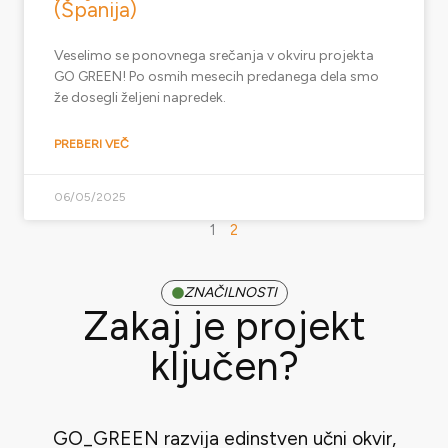
(Španija)
Veselimo se ponovnega srečanja v okviru projekta
GO GREEN! Po osmih mesecih predanega dela smo
že dosegli željeni napredek.
PREBERI VEČ
06/05/2025
1
2
ZNAČILNOSTI
Zakaj je projekt
ključen?
GO_GREEN razvija edinstven učni okvir,