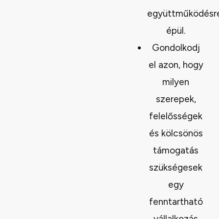
együttműködésr
épül.
Gondolkodj
el azon, hogy
milyen
szerepek,
felelősségek
és kölcsönös
támogatás
szükségesek
egy
fenntartható
vállalkozás