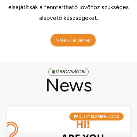
elsajátítsák a fenntartható jövőhöz szükséges
alapvető készségeket.
Merülj el benne!
ÚJDONSÁGOK
News
Oldal
Oldal
PROJEKT ELŐREHALADÁS