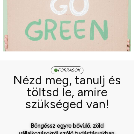
FORRÁSOK
Nézd meg, tanulj és
töltsd le, amire
szükséged van!
Böngéssz egyre bővülő, zöld
vállalkozásokról szóló tudástárunkban.