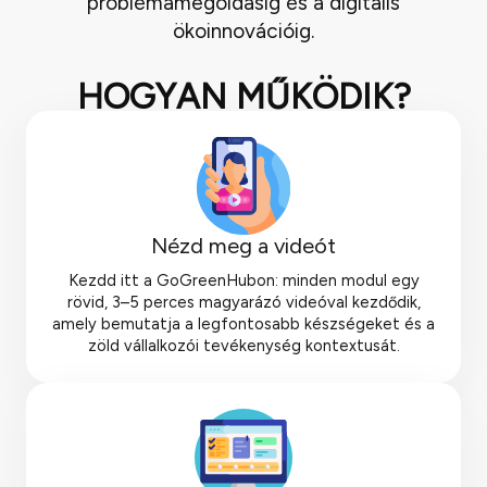
problémamegoldásig és a digitális
ökoinnovációig.
HOGYAN MŰKÖDIK?
Nézd meg a videót
Kezdd itt a GoGreenHubon: minden modul egy
rövid, 3–5 perces magyarázó videóval kezdődik,
amely bemutatja a legfontosabb készségeket és a
zöld vállalkozói tevékenység kontextusát.