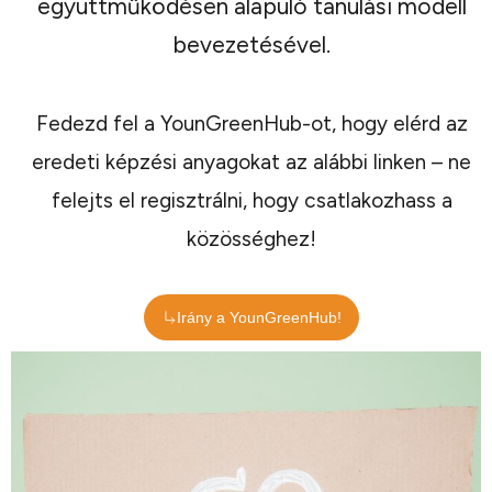
együttműködésen alapuló tanulási modell
bevezetésével.
Fedezd fel a YounGreenHub-ot, hogy elérd az
eredeti képzési anyagokat az alábbi linken – ne
felejts el regisztrálni, hogy csatlakozhass a
közösséghez!
Irány a YounGreenHub!