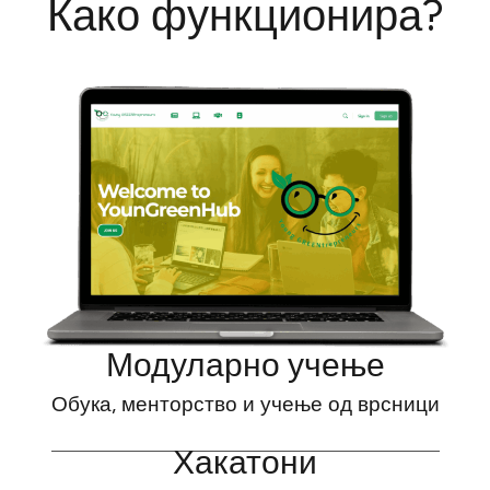
Како функционира?
Модуларно учење
Обука, менторство и учење од врсници
Хакатони