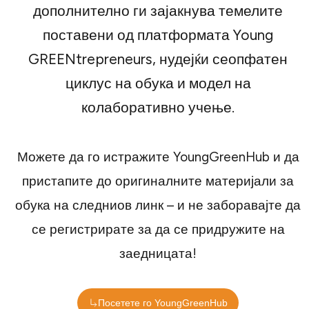
дополнително ги зајакнува темелите
поставени од платформата Young
GREENtrepreneurs, нудејќи сеопфатен
циклус на обука и модел на
колаборативно учење.
Можете да го истражите YoungGreenHub и да
пристапите до оригиналните материјали за
обука на следниов линк – и не заборавајте да
се регистрирате за да се придружите на
заедницата!
Посетете го YoungGreenHub